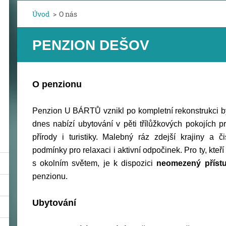
Úvod
>
O nás
PENZION DEŠOV
O penzionu
Penzion U BÁRTŮ vznikl po kompletní rekonstrukci b
dnes nabízí ubytování v pěti třílůžkových pokojích pr
přírody i turistiky.
Malebný ráz zdejší krajiny a či
podmínky pro relaxaci i aktivní odpočinek
. Pro ty, kte
s okolním světem, je k dispozici
neomezený přístu
penzionu.
Ubytování