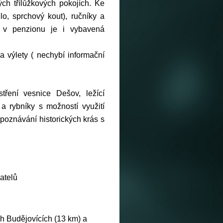
ch třílůžkových pokojích. Ke
o, sprchový kout), ručníky a
í v penzionu je i vybavená
 výlety ( nechybí informační
ení vesnice Dešov, ležící
 a rybníky s možností využití
 poznávání historických krás s
atelů
ch Budějovících (13 km) a