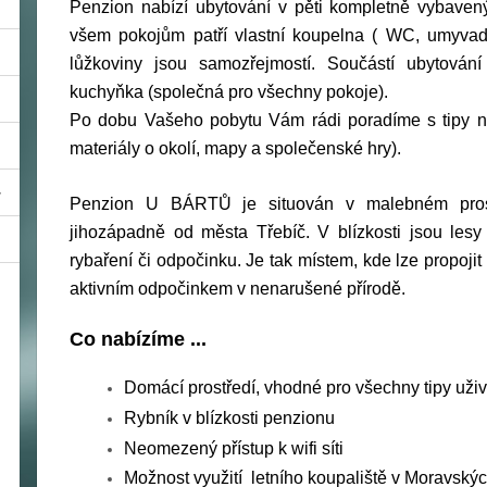
Penzion nabízí ubytování v pěti kompletně vybavený
všem pokojům patří vlastní koupelna ( WC, umyvadl
lůžkoviny jsou samozřejmostí. Součástí ubytován
kuchyňka (společná pro všechny pokoje).
Po dobu Vašeho pobytu Vám rádi poradíme s tipy na
materiály o okolí, mapy a společenské hry).
Penzion U BÁRTŮ je situován v malebném prostř
jihozápadně od města Třebíč.
V blízkosti jsou lesy
rybaření či odpočinku. Je tak místem, kde lze propojit
aktivním odpočinkem v nenarušené přírodě
.
Co nabízíme ...
Domácí prostředí, vhodné pro všechny tipy uživ
Rybník v blízkosti penzionu
Neomezený přístup k wifi síti
Možnost využití letního koupaliště v Moravský